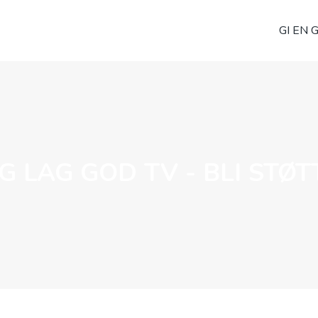
GI EN 
G LAG GOD TV - BLI STØT